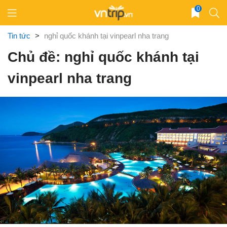
Skip
0
to
content
Tin tức
>
nghỉ quốc khánh tại vinpearl nha trang
Chủ đề: nghỉ quốc khánh tại
vinpearl nha trang