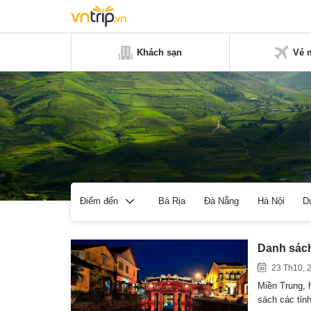
Khách sạn
Vé 
Bà Rịa
Đà Nẵng
Hà Nội
D
Điểm đến
Danh sách
23 Th10, 
Miền Trung, h
sách các tỉ