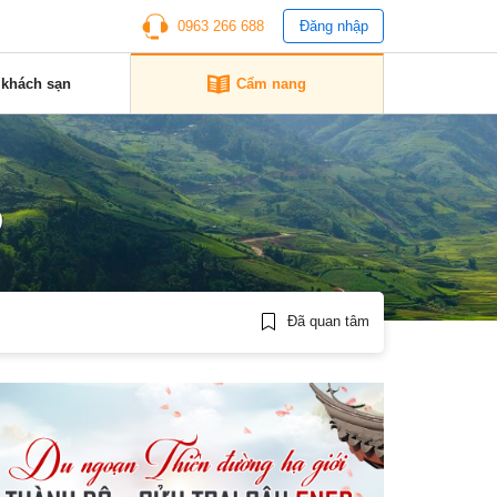
0963 266 688
Đăng nhập
 khách sạn
Cẩm nang
o
Đã quan tâm