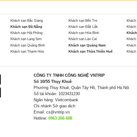
Khách sạn Bắc Giang
Khách sạn Bến Tre
Khách 
Khách sạn Đà Nẵng
Khách sạn Đắk Lắk
Khách 
Khách sạn Hải Phòng
Khách sạn Hòa Bình
Khách
Khách sạn Lạng Sơn
Khách sạn Lào Cai
Khách 
Khách sạn Quảng Bình
Khách sạn Quảng Nam
Khách 
Khách sạn Thanh Hóa
Khách sạn Thừa Thiên Huế
Khách 
CÔNG TY TNHH CÔNG NGHỆ VNTRIP
Số 10/55 Thụy Khuê
Phường Thuỵ Khuê, Quận Tây Hồ, Thành phố Hà Nội
Số tài khoản: 1023431230
Ngân hàng: Vietcombank
Chi nhánh Sở giao dịch
Email:
cs@vntrip.vn
Hotline:
0963 266 688