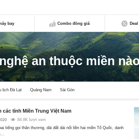
máy bay
Combo đồng giá
Deal
nghệ an thuộc miền nà
u lịch Đà Lạt
Quảng Nam
Sài Gòn
 các tỉnh Miền Trung Việt Nam
84.8K lượt xem
2020
ai tiếng gọi thân thương, dải đất dài nối liền hai miền Tổ Quốc, danh
nh…