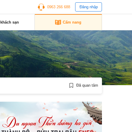
0963 266 688
Đăng nhập
 khách sạn
Cẩm nang
Đã quan tâm