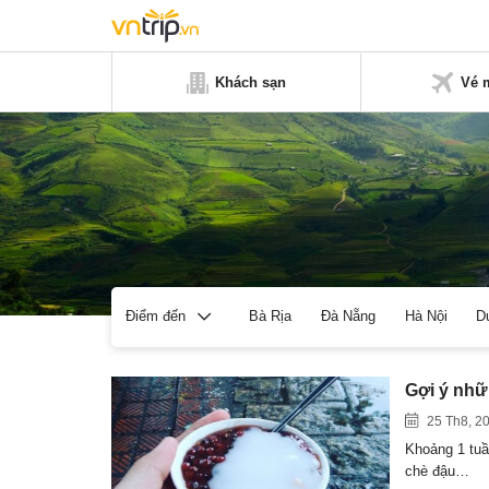
Khách sạn
Vé 
Bà Rịa
Đà Nẵng
Hà Nội
D
Điểm đến
Gợi ý nhữ
25 Th8, 2
Khoảng 1 tuầ
chè đậu…