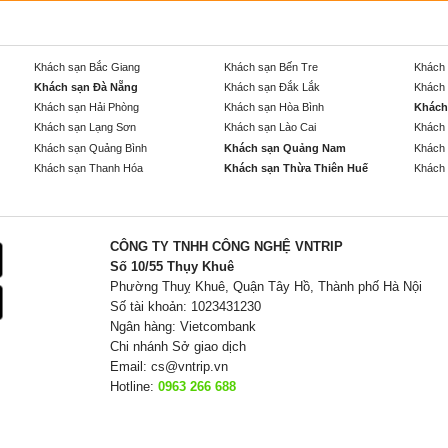
Khách sạn Bắc Giang
Khách sạn Bến Tre
Khách 
Khách sạn Đà Nẵng
Khách sạn Đắk Lắk
Khách 
Khách sạn Hải Phòng
Khách sạn Hòa Bình
Khách
Khách sạn Lạng Sơn
Khách sạn Lào Cai
Khách 
Khách sạn Quảng Bình
Khách sạn Quảng Nam
Khách 
Khách sạn Thanh Hóa
Khách sạn Thừa Thiên Huế
Khách 
CÔNG TY TNHH CÔNG NGHỆ VNTRIP
Số 10/55 Thụy Khuê
Phường Thuỵ Khuê, Quận Tây Hồ, Thành phố Hà Nội
Số tài khoản: 1023431230
Ngân hàng: Vietcombank
Chi nhánh Sở giao dịch
Email:
cs@vntrip.vn
Hotline:
0963 266 688