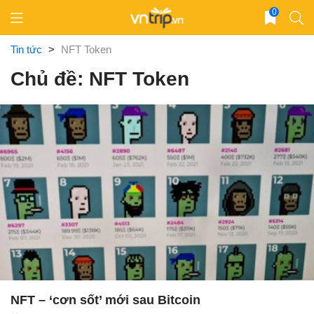
Skip
0
to
content
Tin tức
>
NFT Token
Chủ đề: NFT Token
NFT – ‘cơn sốt’ mới sau Bitcoin