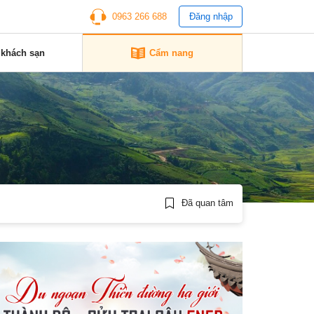
0963 266 688
Đăng nhập
 khách sạn
Cẩm nang
Đã quan tâm