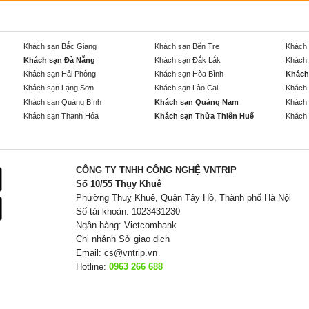
Khách sạn Bắc Giang
Khách sạn Bến Tre
Khách 
Khách sạn Đà Nẵng
Khách sạn Đắk Lắk
Khách 
Khách sạn Hải Phòng
Khách sạn Hòa Bình
Khách
Khách sạn Lạng Sơn
Khách sạn Lào Cai
Khách 
Khách sạn Quảng Bình
Khách sạn Quảng Nam
Khách 
Khách sạn Thanh Hóa
Khách sạn Thừa Thiên Huế
Khách 
CÔNG TY TNHH CÔNG NGHỆ VNTRIP
Số 10/55 Thụy Khuê
Phường Thuỵ Khuê, Quận Tây Hồ, Thành phố Hà Nội
Số tài khoản: 1023431230
Ngân hàng: Vietcombank
Chi nhánh Sở giao dịch
Email:
cs@vntrip.vn
Hotline:
0963 266 688