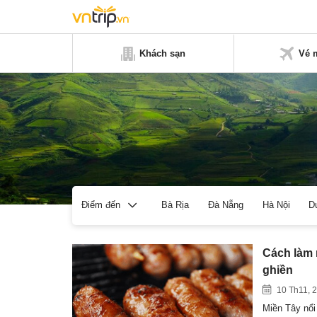
Khách sạn
Vé 
Bà Rịa
Đà Nẵng
Hà Nội
D
Điểm đến
Cách làm 
ghiền
10 Th11, 
Miền Tây nổi