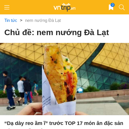
Skip
0
to
content
Tin tức
>
nem nướng Đà Lạt
Chủ đề: nem nướng Đà Lạt
“Dạ dày reo ầm ĩ” trước TOP 17 món ăn đặc sản