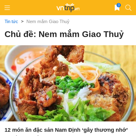
Skip
0
to
content
Tin tức
>
Nem mắm Giao Thuỷ
Chủ đề: Nem mắm Giao Thuỷ
12 món ăn đặc sản Nam Định ‘gây thương nhớ’