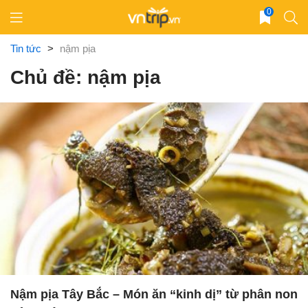
Skip
0
to
content
Tin tức
>
nậm pịa
Chủ đề: nậm pịa
Nậm pịa Tây Bắc – Món ăn “kinh dị” từ phân non