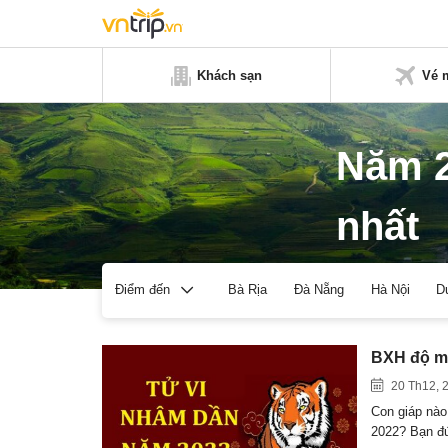
Khách sạn
Vé 
Năm 2
nhất
Bà Rịa
Đà Nẵng
Hà Nội
D
Điểm đến
BXH độ ma
20 Th12, 
Con giáp nào
2022? Bạn đ