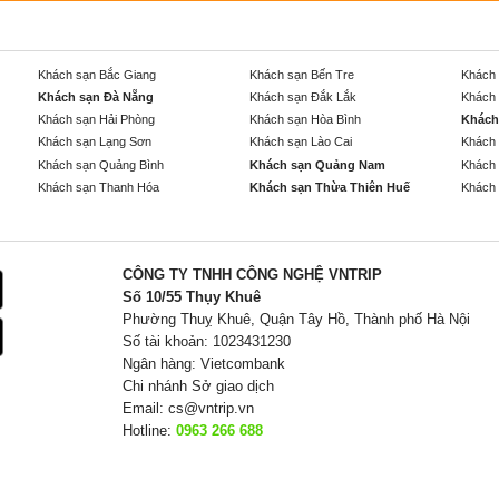
Khách sạn Bắc Giang
Khách sạn Bến Tre
Khách 
Khách sạn Đà Nẵng
Khách sạn Đắk Lắk
Khách 
Khách sạn Hải Phòng
Khách sạn Hòa Bình
Khách
Khách sạn Lạng Sơn
Khách sạn Lào Cai
Khách 
Khách sạn Quảng Bình
Khách sạn Quảng Nam
Khách 
Khách sạn Thanh Hóa
Khách sạn Thừa Thiên Huế
Khách 
CÔNG TY TNHH CÔNG NGHỆ VNTRIP
Số 10/55 Thụy Khuê
Phường Thuỵ Khuê, Quận Tây Hồ, Thành phố Hà Nội
Số tài khoản: 1023431230
Ngân hàng: Vietcombank
Chi nhánh Sở giao dịch
Email:
cs@vntrip.vn
Hotline:
0963 266 688