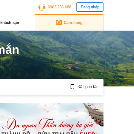
0963 266 688
Đăng nhập
 khách sạn
Cẩm nang
mắn
Đã quan tâm