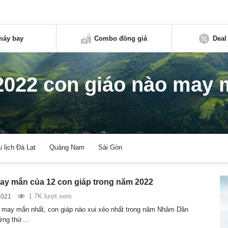
máy bay
Combo đồng giá
Deal
022 con giáo nào may 
u lịch Đà Lạt
Quảng Nam
Sài Gòn
y mắn của 12 con giáp trong năm 2022
1.7K lượt xem
2021
 may mắn nhất, con giáp nào xui xẻo nhất trong năm Nhâm Dần
ứng thứ…