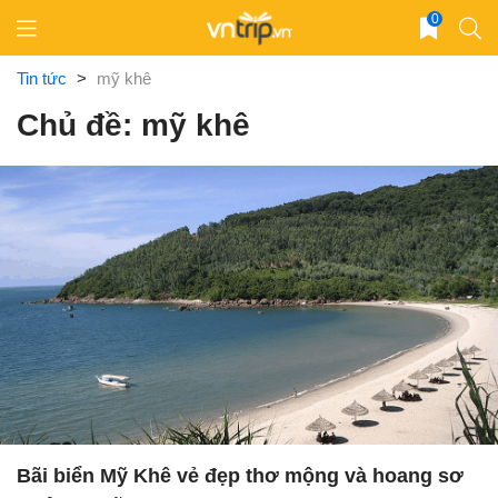
Skip
0
to
content
Tin tức
>
mỹ khê
Chủ đề: mỹ khê
Bãi biển Mỹ Khê vẻ đẹp thơ mộng và hoang sơ