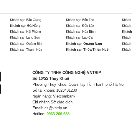
Khách sạn Bắc Giang
Khách sạn Bến Tre
Khách 
Khách sạn Đà Nẵng
Khách sạn Đắk Lắk
Khách 
Khách sạn Hải Phòng
Khách sạn Hòa Bình
Khách
Khách sạn Lạng Sơn
Khách sạn Lào Cai
Khách 
Khách sạn Quảng Bình
Khách sạn Quảng Nam
Khách 
Khách sạn Thanh Hóa
Khách sạn Thừa Thiên Huế
Khách 
CÔNG TY TNHH CÔNG NGHỆ VNTRIP
Số 10/55 Thụy Khuê
Phường Thuỵ Khuê, Quận Tây Hồ, Thành phố Hà Nội
Số tài khoản: 1023431230
Ngân hàng: Vietcombank
Chi nhánh Sở giao dịch
Email:
cs@vntrip.vn
Hotline:
0963 266 688