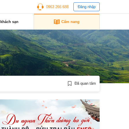
0963 266 688
Đăng nhập
 khách sạn
Cẩm nang
Đã quan tâm