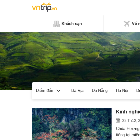
Khách sạn
Vé 
Bà Rịa
Đà Nẵng
Hà Nội
D
Điểm đến
Kinh nghi
22 Th12, 
Chùa Hương l
tiếng tại mi