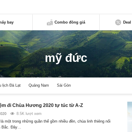
máy bay
Combo đồng giá
Deal
mỹ đức
u lịch Đà Lạt
Quảng Nam
Sài Gòn
ệm đi Chùa Hương 2020 tự túc từ A-Z
8.5K lượt xem
2020
à một trong những quần thể gồm nhiều đền, chùa linh thiêng nổi
ền Bắc. Đây…