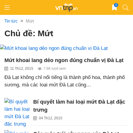
Skip
0
to
content
Tin tức
>
Mứt
Chủ đề: Mứt
Mứt khoai lang dẻo ngon đúng chuẩn vị Đà Lạt
11 Th12, 2015
7.9K lượt xem
Đà Lạt không chỉ nổi tiếng là thành phố hoa, thành phố
sương, mà các loại mứt Đà Lạt cũng…
Bí quyết làm hai loại mứt Đà Lạt đặc
trưng
04 Th12, 2015