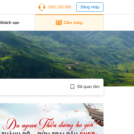
0963 266 688
Đăng nhập
 khách sạn
Cẩm nang
Đã quan tâm