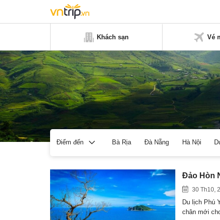
Khách sạn
Vé 
Bà Rịa
Đà Nẵng
Hà Nội
D
Điểm đến
Đảo Hòn N
30 Th10, 
Du lịch Phú 
chân mới c