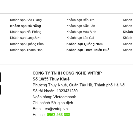
Khách sạn Bắc Giang
Khách sạn Bến Tre
Khách 
Khách sạn Đà Nẵng
Khách sạn Đắk Lắk
Khách 
Khách sạn Hải Phòng
Khách sạn Hòa Bình
Khách
Khách sạn Lạng Sơn
Khách sạn Lào Cai
Khách 
Khách sạn Quảng Bình
Khách sạn Quảng Nam
Khách 
Khách sạn Thanh Hóa
Khách sạn Thừa Thiên Huế
Khách 
CÔNG TY TNHH CÔNG NGHỆ VNTRIP
Số 10/55 Thụy Khuê
Phường Thuỵ Khuê, Quận Tây Hồ, Thành phố Hà Nội
Số tài khoản: 1023431230
Ngân hàng: Vietcombank
Chi nhánh Sở giao dịch
Email:
cs@vntrip.vn
Hotline:
0963 266 688