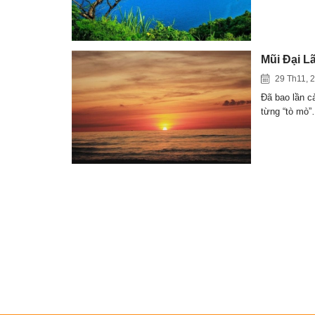
Mũi Đại L
29 Th11, 
Đã bao lần c
từng “tò mò