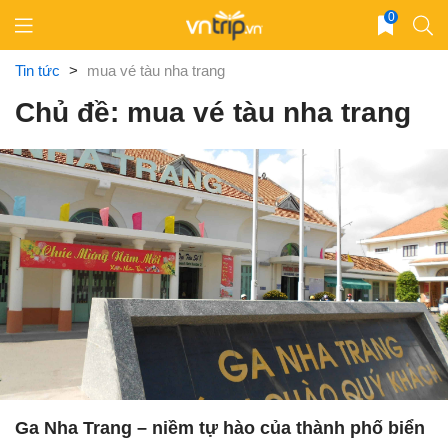
Skip
0
to
content
Tin tức
>
mua vé tàu nha trang
Chủ đề: mua vé tàu nha trang
Ga Nha Trang – niềm tự hào của thành phố biển