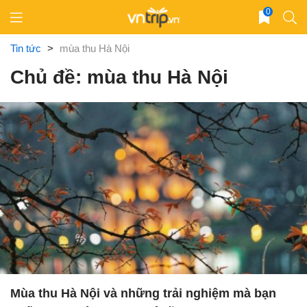
Skip
0
to
content
Tin tức
>
mùa thu Hà Nội
Chủ đề: mùa thu Hà Nội
Mùa thu Hà Nội và những trải nghiệm mà bạn