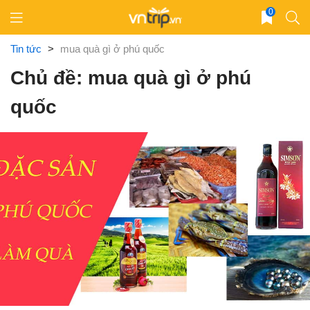
Skip
0
to
content
Tin tức
>
mua quà gì ở phú quốc
Chủ đề: mua quà gì ở phú
quốc