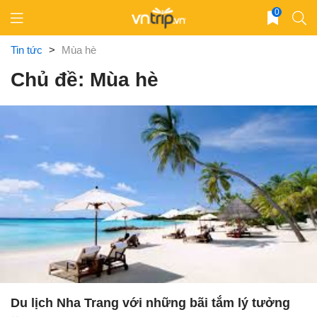
Skip
0
to
content
Tin tức
>
Mùa hè
Chủ đề: Mùa hè
Du lịch Nha Trang với những bãi tắm lý tưởng