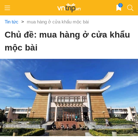
Skip
0
to
content
Tin tức
>
mua hàng ở cửa khẩu mộc bài
Chủ đề: mua hàng ở cửa khẩu
mộc bài