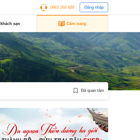
0963 266 688
Đăng nhập
 khách sạn
Cẩm nang
Đã quan tâm