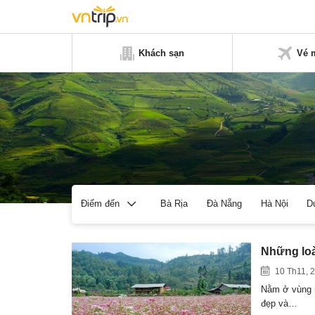
Khách sạn
Vé 
Bà Rịa
Đà Nẵng
Hà Nội
D
Điểm đến
Những loà
10 Th11, 
Nằm ở vùng nh
đẹp và…