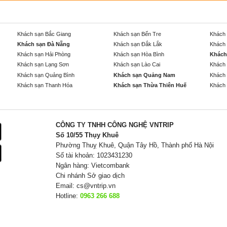
Khách sạn Bắc Giang
Khách sạn Bến Tre
Khách 
Khách sạn Đà Nẵng
Khách sạn Đắk Lắk
Khách 
Khách sạn Hải Phòng
Khách sạn Hòa Bình
Khách
Khách sạn Lạng Sơn
Khách sạn Lào Cai
Khách 
Khách sạn Quảng Bình
Khách sạn Quảng Nam
Khách 
Khách sạn Thanh Hóa
Khách sạn Thừa Thiên Huế
Khách 
CÔNG TY TNHH CÔNG NGHỆ VNTRIP
Số 10/55 Thụy Khuê
Phường Thuỵ Khuê, Quận Tây Hồ, Thành phố Hà Nội
Số tài khoản: 1023431230
Ngân hàng: Vietcombank
Chi nhánh Sở giao dịch
Email:
cs@vntrip.vn
Hotline:
0963 266 688