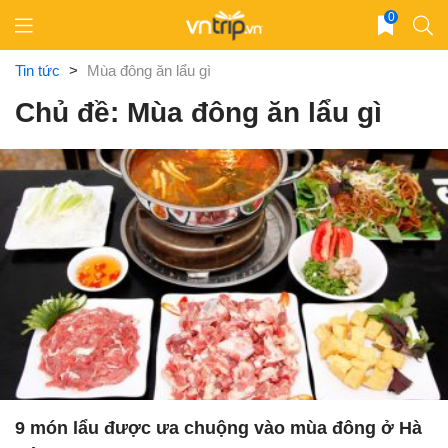
Skip
0
to
content
Tin tức
>
Mùa đông ăn lẩu gì
Chủ đề: Mùa đông ăn lẩu gì
9 món lẩu được ưa chuộng vào mùa đông ở Hà