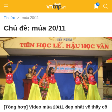
Skip
0
to
content
Tin tức
>
múa 20/11
Chủ đề: múa 20/11
[Tổng hợp] Video múa 20/11 đẹp nhất về thầy cô