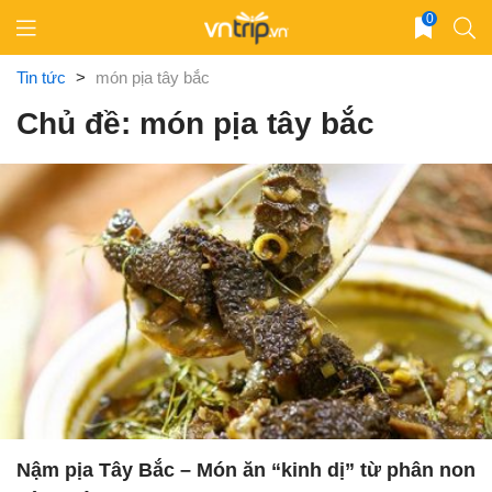
Skip
0
to
content
Tin tức
>
món pịa tây bắc
Chủ đề: món pịa tây bắc
Nậm pịa Tây Bắc – Món ăn “kinh dị” từ phân non