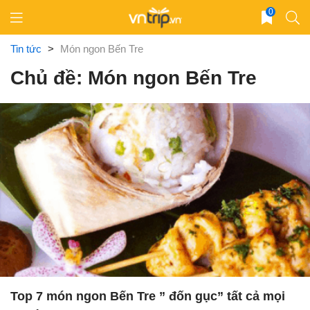
Skip
0
to
content
Tin tức
>
Món ngon Bến Tre
Chủ đề: Món ngon Bến Tre
Top 7 món ngon Bến Tre ” đốn gục” tất cả mọi