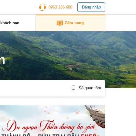
0963 266 688
Đăng nhập
 khách sạn
Cẩm nang
n
Đã quan tâm