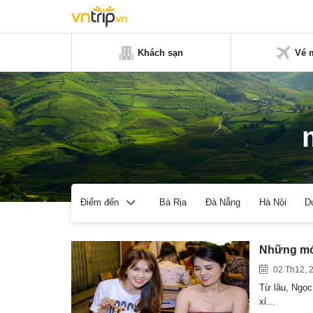
Khách sạn
Vé 
Bà Rịa
Đà Nẵng
Hà Nội
D
Điểm đến
Những món
02 Th12, 
Từ lâu, Ngọc 
xỉ…