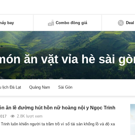
máy bay
Combo đồng giá
Deal
món ăn vặt vỉa hè sài gò
u lịch Đà Lạt
Quảng Nam
Sài Gòn
 ăn lề đường hút hồn nữ hoàng nội y Ngọc Trinh
2.8K lượt xem
2017
Trinh luôn khiến người ta trầm trồ vì số tài sản khổng lồ và độ xa