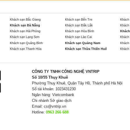
Khách sạn Bắc Giang
Khách sạn Bến Tre
Khách 
Khách sạn Đà Nẵng
Khách sạn Đắk Lắk
Khách 
Khách sạn Hải Phòng
Khách sạn Hòa Bình
Khách
Khách sạn Lạng Sơn
Khách sạn Lào Cai
Khách 
Khách sạn Quảng Bình
Khách sạn Quảng Nam
Khách 
Khách sạn Thanh Hóa
Khách sạn Thừa Thiên Huế
Khách 
CÔNG TY TNHH CÔNG NGHỆ VNTRIP
Số 10/55 Thụy Khuê
Phường Thuỵ Khuê, Quận Tây Hồ, Thành phố Hà Nội
Số tài khoản: 1023431230
Ngân hàng: Vietcombank
Chi nhánh Sở giao dịch
Email:
cs@vntrip.vn
Hotline:
0963 266 688