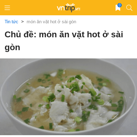
Skip
0
to
content
Tin tức
>
món ăn vặt hot ở sài gòn
Chủ đề: món ăn vặt hot ở sài
gòn