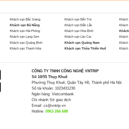
Khách sạn Bắc Giang
Khách sạn Bến Tre
Khách 
Khách sạn Đà Nẵng
Khách sạn Đắk Lắk
Khách 
Khách sạn Hải Phòng
Khách sạn Hòa Bình
Khách
Khách sạn Lạng Sơn
Khách sạn Lào Cai
Khách 
Khách sạn Quảng Bình
Khách sạn Quảng Nam
Khách 
Khách sạn Thanh Hóa
Khách sạn Thừa Thiên Huế
Khách 
CÔNG TY TNHH CÔNG NGHỆ VNTRIP
Số 10/55 Thụy Khuê
Phường Thuỵ Khuê, Quận Tây Hồ, Thành phố Hà Nội
Số tài khoản: 1023431230
Ngân hàng: Vietcombank
Chi nhánh Sở giao dịch
Email:
cs@vntrip.vn
Hotline:
0963 266 688