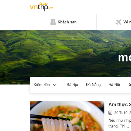
Khách sạn
Vé 
mó
Bà Rịa
Đà Nẵng
Hà Nội
D
Điểm đến
Ẩm thực S
30 Th10, 
Nếu như nhịp
trứng. Thì…