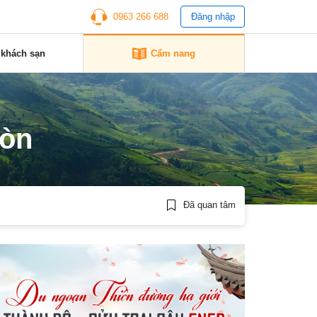
0963 266 688
Đăng nhập
 khách sạn
Cẩm nang
gòn
Đã quan tâm