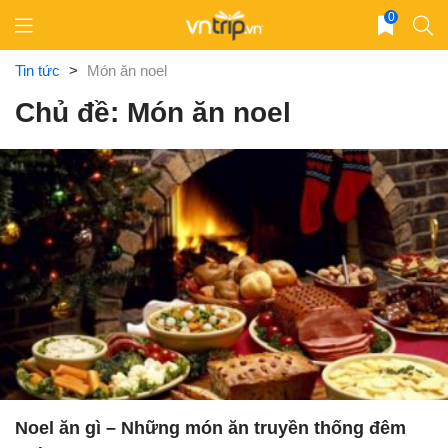
Skip
0
to
content
Tin tức
>
Món ăn noel
Chủ đề: Món ăn noel
Noel ăn gì – Những món ăn truyền thống đêm