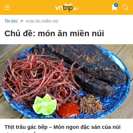
Skip
0
to
content
Tin tức
>
món ăn miền núi
Chủ đề: món ăn miền núi
Thịt trâu gác bếp – Món ngon đặc sản của núi