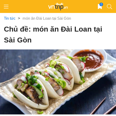
Skip
0
to
content
Tin tức
>
món ăn Đài Loan tại Sài Gòn
Chủ đề: món ăn Đài Loan tại
Sài Gòn