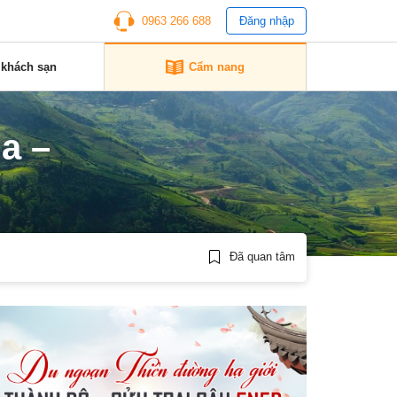
0963 266 688
Đăng nhập
 khách sạn
Cẩm nang
ịa –
Đã quan tâm