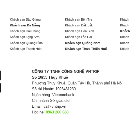
Khách sạn Bắc Giang
Khách sạn Bến Tre
Khách 
Khách sạn Đà Nẵng
Khách sạn Đắk Lắk
Khách 
Khách sạn Hải Phòng
Khách sạn Hòa Bình
Khách
Khách sạn Lạng Sơn
Khách sạn Lào Cai
Khách 
Khách sạn Quảng Bình
Khách sạn Quảng Nam
Khách 
Khách sạn Thanh Hóa
Khách sạn Thừa Thiên Huế
Khách 
CÔNG TY TNHH CÔNG NGHỆ VNTRIP
Số 10/55 Thụy Khuê
Phường Thuỵ Khuê, Quận Tây Hồ, Thành phố Hà Nội
Số tài khoản: 1023431230
Ngân hàng: Vietcombank
Chi nhánh Sở giao dịch
Email:
cs@vntrip.vn
Hotline:
0963 266 688