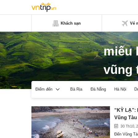
Khách sạn
Vé 
miếu 
vũng 
Bà Rịa
Đà Nẵng
Hà Nội
D
Điểm đến
“KỲ LẠ”: 
Vũng Tàu
30 Th10, 
Đến Vũng Tàu