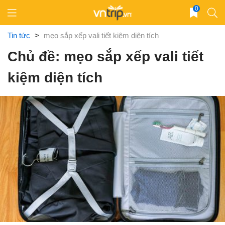
Skip
0
to
content
Tin tức
>
mẹo sắp xếp vali tiết kiệm diện tích
Chủ đề: mẹo sắp xếp vali tiết
kiệm diện tích