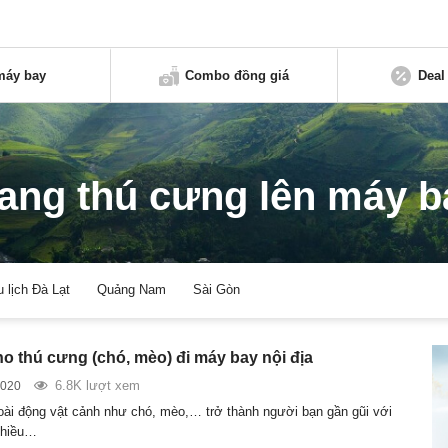
máy bay
Combo đồng giá
Deal
ang thú cưng lên máy b
u lịch Đà Lạt
Quảng Nam
Sài Gòn
ho thú cưng (chó, mèo) đi máy bay nội địa
6.8K lượt xem
2020
loài động vật cảnh như chó, mèo,… trở thành người bạn gần gũi với
Nhiều…