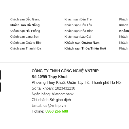
Khách sạn Bắc Giang
Khách sạn Bến Tre
Khách 
Khách sạn Đà Nẵng
Khách sạn Đắk Lắk
Khách 
Khách sạn Hải Phòng
Khách sạn Hòa Bình
Khách
Khách sạn Lạng Sơn
Khách sạn Lào Cai
Khách 
Khách sạn Quảng Bình
Khách sạn Quảng Nam
Khách 
Khách sạn Thanh Hóa
Khách sạn Thừa Thiên Huế
Khách 
CÔNG TY TNHH CÔNG NGHỆ VNTRIP
Số 10/55 Thụy Khuê
Phường Thuỵ Khuê, Quận Tây Hồ, Thành phố Hà Nội
Số tài khoản: 1023431230
Ngân hàng: Vietcombank
Chi nhánh Sở giao dịch
Email:
cs@vntrip.vn
Hotline:
0963 266 688