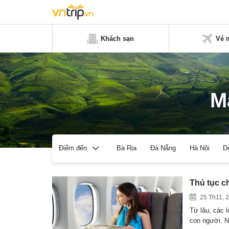
Khách sạn
Vé 
M
Bà Rịa
Đà Nẵng
Hà Nội
D
Điểm đến
Thủ tục c
25 Th11, 
Từ lâu, các 
con người. 