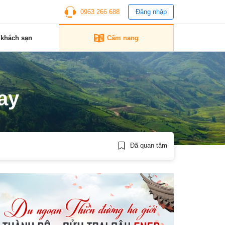
0963 266 688
Đăng nhập
 khách sạn
Cẩm nang
ay
Đã quan tâm