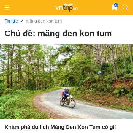
Skip
0
to
content
Tin tức
>
măng đen kon tum
Chủ đề: măng đen kon tum
Khám phá du lịch Măng Đen Kon Tum có gì!