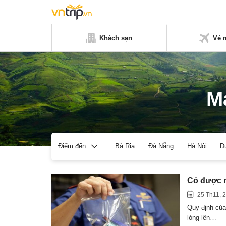
Khách sạn
Vé 
M
Bà Rịa
Đà Nẵng
Hà Nội
D
Điểm đến
Có được 
25 Th11, 
Quy định của
lỏng lên…