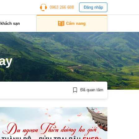
0963 266 688
Đăng nhập
 khách sạn
Cẩm nang
ay
Đã quan tâm