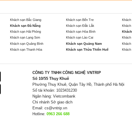
Khách sạn Bắc Giang
Khách sạn Bến Tre
Khách 
Khách sạn Đà Nẵng
Khách sạn Đắk Lắk
Khách 
Khách sạn Hải Phòng
Khách sạn Hòa Bình
Khách
Khách sạn Lạng Sơn
Khách sạn Lào Cai
Khách 
Khách sạn Quảng Bình
Khách sạn Quảng Nam
Khách 
Khách sạn Thanh Hóa
Khách sạn Thừa Thiên Huế
Khách 
CÔNG TY TNHH CÔNG NGHỆ VNTRIP
Số 10/55 Thụy Khuê
Phường Thuỵ Khuê, Quận Tây Hồ, Thành phố Hà Nội
Số tài khoản: 1023431230
Ngân hàng: Vietcombank
Chi nhánh Sở giao dịch
Email:
cs@vntrip.vn
Hotline:
0963 266 688