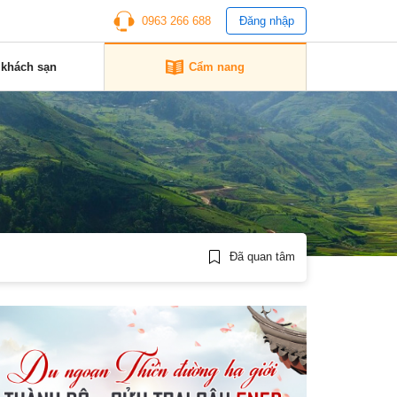
0963 266 688
Đăng nhập
 khách sạn
Cẩm nang
Đã quan tâm