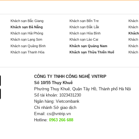
Khách sạn Bắc Giang
Khách sạn Bến Tre
Khách 
Khách sạn Đà Nẵng
Khách sạn Đắk Lắk
Khách 
Khách sạn Hải Phòng
Khách sạn Hòa Bình
Khách
Khách sạn Lạng Sơn
Khách sạn Lào Cai
Khách 
Khách sạn Quảng Bình
Khách sạn Quảng Nam
Khách 
Khách sạn Thanh Hóa
Khách sạn Thừa Thiên Huế
Khách 
CÔNG TY TNHH CÔNG NGHỆ VNTRIP
Số 10/55 Thụy Khuê
Phường Thuỵ Khuê, Quận Tây Hồ, Thành phố Hà Nội
Số tài khoản: 1023431230
Ngân hàng: Vietcombank
Chi nhánh Sở giao dịch
Email:
cs@vntrip.vn
Hotline:
0963 266 688