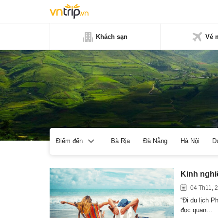
Khách sạn
Vé 
Bà Rịa
Đà Nẵng
Hà Nội
D
Điểm đến
Kinh nghi
04 Th11, 
“Đi du lịch 
đọc quan…