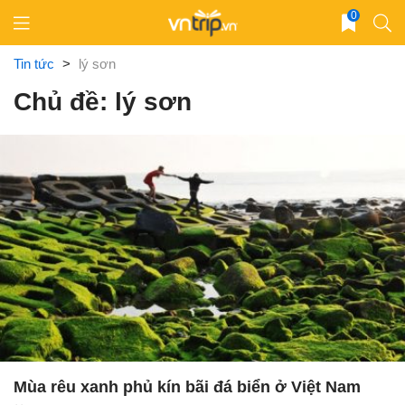
Skip
0
to
content
Tin tức
>
lý sơn
Chủ đề: lý sơn
Mùa rêu xanh phủ kín bãi đá biển ở Việt Nam