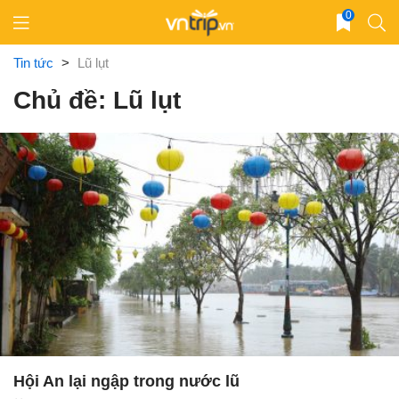
Skip
0
to
content
Tin tức
>
Lũ lụt
Chủ đề: Lũ lụt
Hội An lại ngập trong nước lũ