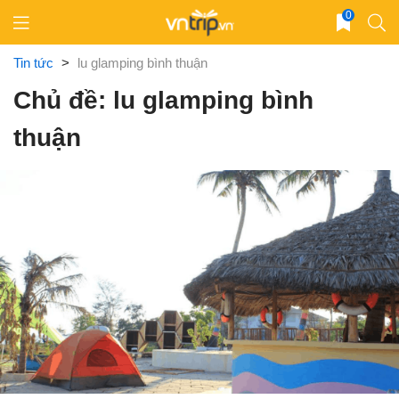
Skip
0
to
content
Tin tức
>
lu glamping bình thuận
Chủ đề: lu glamping bình
thuận