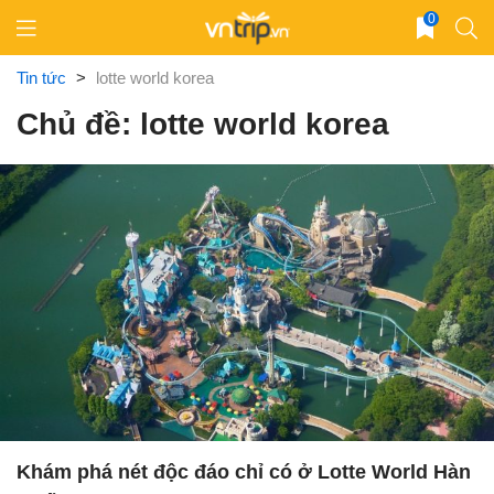
Skip
0
to
content
Tin tức
>
lotte world korea
Chủ đề: lotte world korea
Khám phá nét độc đáo chỉ có ở Lotte World Hàn