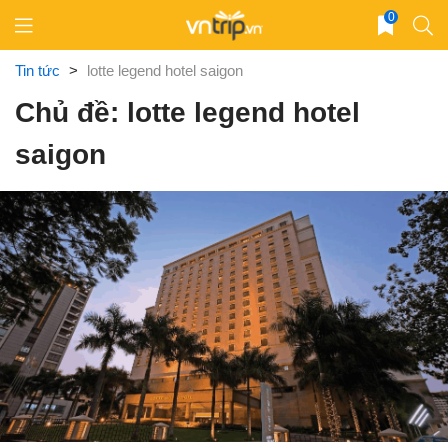
Skip
0
to
content
Tin tức
>
lotte legend hotel saigon
Chủ đề: lotte legend hotel
saigon