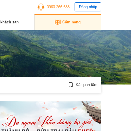
0963 266 688
Đăng nhập
 khách sạn
Cẩm nang
Đã quan tâm