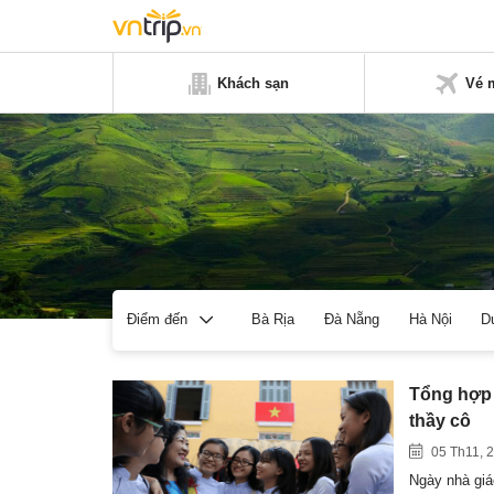
Khách sạn
Vé 
Bà Rịa
Đà Nẵng
Hà Nội
D
Điểm đến
Tổng hợp 
thầy cô
05 Th11, 
Ngày nhà giá