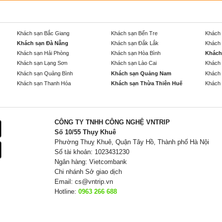
Khách sạn Bắc Giang
Khách sạn Bến Tre
Khách 
Khách sạn Đà Nẵng
Khách sạn Đắk Lắk
Khách 
Khách sạn Hải Phòng
Khách sạn Hòa Bình
Khách
Khách sạn Lạng Sơn
Khách sạn Lào Cai
Khách 
Khách sạn Quảng Bình
Khách sạn Quảng Nam
Khách 
Khách sạn Thanh Hóa
Khách sạn Thừa Thiên Huế
Khách 
CÔNG TY TNHH CÔNG NGHỆ VNTRIP
Số 10/55 Thụy Khuê
Phường Thuỵ Khuê, Quận Tây Hồ, Thành phố Hà Nội
Số tài khoản: 1023431230
Ngân hàng: Vietcombank
Chi nhánh Sở giao dịch
Email:
cs@vntrip.vn
Hotline:
0963 266 688