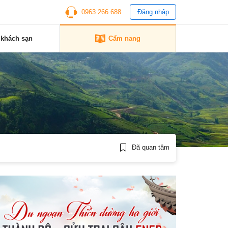
0963 266 688
Đăng nhập
 khách sạn
Cẩm nang
Đã quan tâm