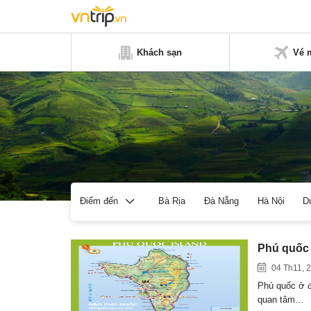
Khách sạn
Vé 
Bà Rịa
Đà Nẵng
Hà Nội
D
Điểm đến
Phú quốc 
04 Th11, 
Phú quốc ở đ
quan tâm…