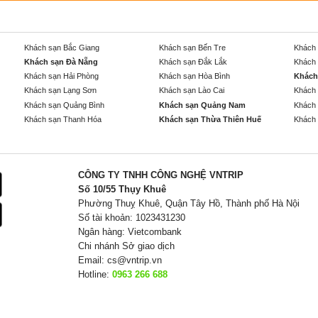
Khách sạn Bắc Giang
Khách sạn Bến Tre
Khách 
Khách sạn Đà Nẵng
Khách sạn Đắk Lắk
Khách 
Khách sạn Hải Phòng
Khách sạn Hòa Bình
Khách
Khách sạn Lạng Sơn
Khách sạn Lào Cai
Khách 
Khách sạn Quảng Bình
Khách sạn Quảng Nam
Khách 
Khách sạn Thanh Hóa
Khách sạn Thừa Thiên Huế
Khách 
CÔNG TY TNHH CÔNG NGHỆ VNTRIP
Số 10/55 Thụy Khuê
Phường Thuỵ Khuê, Quận Tây Hồ, Thành phố Hà Nội
Số tài khoản: 1023431230
Ngân hàng: Vietcombank
Chi nhánh Sở giao dịch
Email:
cs@vntrip.vn
Hotline:
0963 266 688