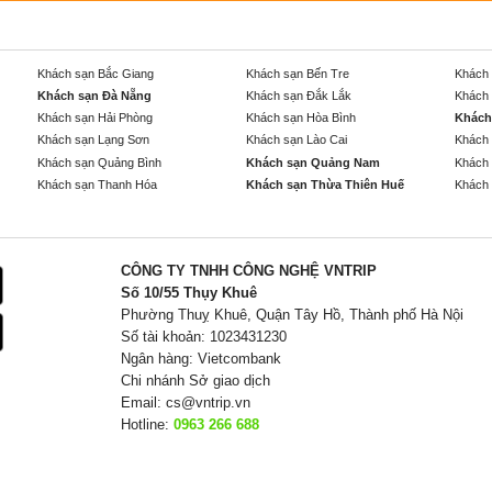
Khách sạn Bắc Giang
Khách sạn Bến Tre
Khách 
Khách sạn Đà Nẵng
Khách sạn Đắk Lắk
Khách 
Khách sạn Hải Phòng
Khách sạn Hòa Bình
Khách
Khách sạn Lạng Sơn
Khách sạn Lào Cai
Khách 
Khách sạn Quảng Bình
Khách sạn Quảng Nam
Khách 
Khách sạn Thanh Hóa
Khách sạn Thừa Thiên Huế
Khách 
CÔNG TY TNHH CÔNG NGHỆ VNTRIP
Số 10/55 Thụy Khuê
Phường Thuỵ Khuê, Quận Tây Hồ, Thành phố Hà Nội
Số tài khoản: 1023431230
Ngân hàng: Vietcombank
Chi nhánh Sở giao dịch
Email:
cs@vntrip.vn
Hotline:
0963 266 688