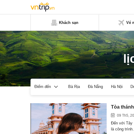
Khách sạn
Vé 
l
Bà Rịa
Đà Nẵng
Hà Nội
D
Điểm đến
Tòa thánh 
09 Th5, 2
Đến với Tây 
là công trìn