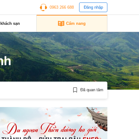
0963 266 688
Đăng nhập
 khách sạn
Cẩm nang
nh
Đã quan tâm