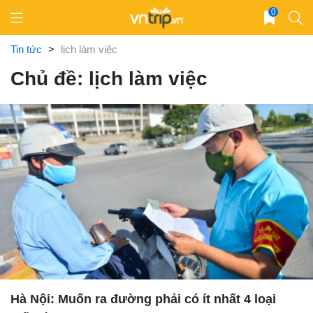
Skip
0
to
content
Tin tức
>
lịch làm việc
Chủ đề: lịch làm việc
Hà Nội: Muốn ra đường phải có ít nhất 4 loại