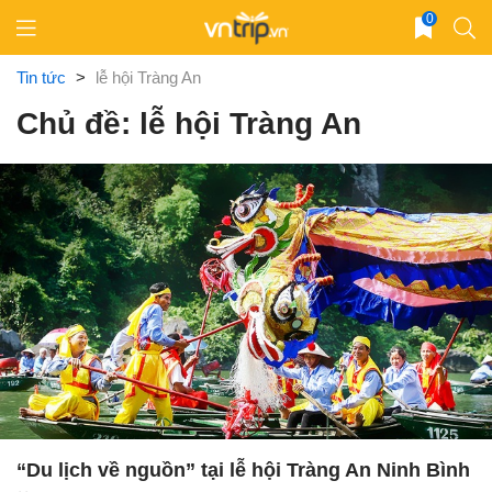
Skip
0
to
content
Tin tức
>
lễ hội Tràng An
Chủ đề: lễ hội Tràng An
“Du lịch về nguồn” tại lễ hội Tràng An Ninh Bình