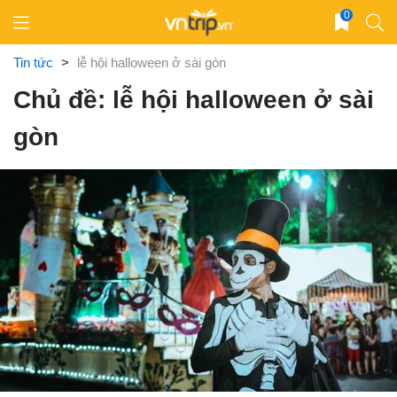
Skip
0
to
content
Tin tức
>
lễ hội halloween ở sài gòn
Chủ đề: lễ hội halloween ở sài
gòn