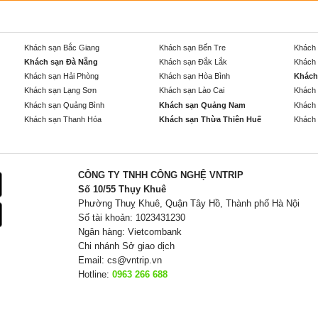
Khách sạn Bắc Giang
Khách sạn Bến Tre
Khách 
Khách sạn Đà Nẵng
Khách sạn Đắk Lắk
Khách 
Khách sạn Hải Phòng
Khách sạn Hòa Bình
Khách
Khách sạn Lạng Sơn
Khách sạn Lào Cai
Khách 
Khách sạn Quảng Bình
Khách sạn Quảng Nam
Khách 
Khách sạn Thanh Hóa
Khách sạn Thừa Thiên Huế
Khách 
CÔNG TY TNHH CÔNG NGHỆ VNTRIP
Số 10/55 Thụy Khuê
Phường Thuỵ Khuê, Quận Tây Hồ, Thành phố Hà Nội
Số tài khoản: 1023431230
Ngân hàng: Vietcombank
Chi nhánh Sở giao dịch
Email:
cs@vntrip.vn
Hotline:
0963 266 688