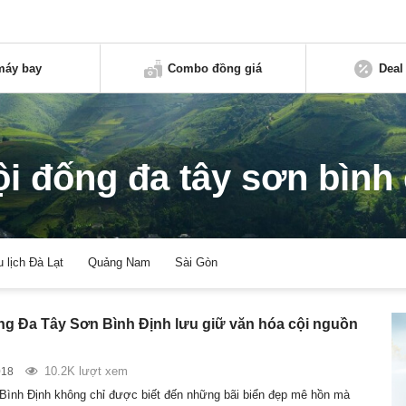
máy bay
Combo đồng giá
Deal
ội đống đa tây sơn bình
u lịch Đà Lạt
Quảng Nam
Sài Gòn
ng Đa Tây Sơn Bình Định lưu giữ văn hóa cội nguồn
10.2K lượt xem
018
Bình Định không chỉ được biết đến những bãi biển đẹp mê hồn mà