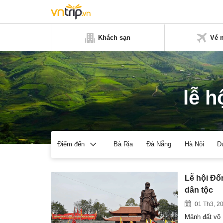
Khách sạn
Vé 
lễ h
Bà Rịa
Đà Nẵng
Hà Nội
D
Điểm đến
Lễ hội Đố
dân tộc
01 Th3, 2
Mảnh đất võ 