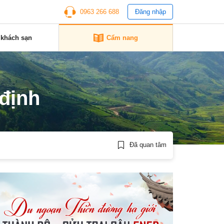
0963 266 688
Đăng nhập
 khách sạn
Cẩm nang
 định
Đã quan tâm