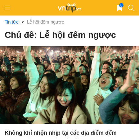
Skip
0
to
content
Tin tức
>
Lễ hội đếm ngược
Chủ đề: Lễ hội đếm ngược
Không khí nhộn nhịp tại các địa điểm đếm