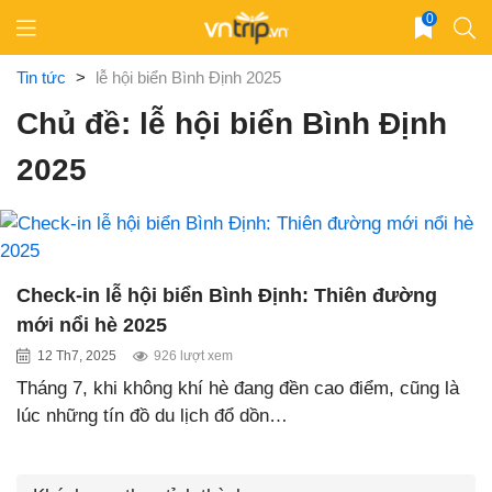
Skip
0
to
content
Tin tức
>
lễ hội biển Bình Định 2025
Chủ đề: lễ hội biển Bình Định
2025
Check-in lễ hội biển Bình Định: Thiên đường
mới nổi hè 2025
12 Th7, 2025
926 lượt xem
Tháng 7, khi không khí hè đang đền cao điểm, cũng là
lúc những tín đồ du lịch đổ dồn…