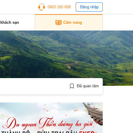
0963 266 688
Đăng nhập
 khách sạn
Cẩm nang
Đã quan tâm