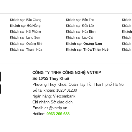
Khách sạn Bắc Giang
Khách sạn Bến Tre
Khách 
Khách sạn Đà Nẵng
Khách sạn Đắk Lắk
Khách 
Khách sạn Hải Phòng
Khách sạn Hòa Bình
Khách
Khách sạn Lạng Sơn
Khách sạn Lào Cai
Khách 
Khách sạn Quảng Bình
Khách sạn Quảng Nam
Khách 
Khách sạn Thanh Hóa
Khách sạn Thừa Thiên Huế
Khách 
CÔNG TY TNHH CÔNG NGHỆ VNTRIP
Số 10/55 Thụy Khuê
Phường Thuỵ Khuê, Quận Tây Hồ, Thành phố Hà Nội
Số tài khoản: 1023431230
Ngân hàng: Vietcombank
Chi nhánh Sở giao dịch
Email:
cs@vntrip.vn
Hotline:
0963 266 688