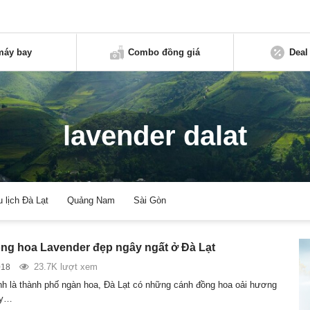
máy bay
Combo đồng giá
Deal
lavender dalat
u lịch Đà Lạt
Quảng Nam
Sài Gòn
ng hoa Lavender đẹp ngây ngất ở Đà Lạt
23.7K lượt xem
018
h là thành phố ngàn hoa, Đà Lạt có những cánh đồng hoa oải hương
ây…