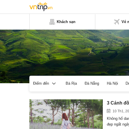
Khách sạn
Vé 
Bà Rịa
Đà Nẵng
Hà Nội
D
Điểm đến
3 Cánh đồ
10 Th1, 2
Không hổ dan
đẹp ngất ng